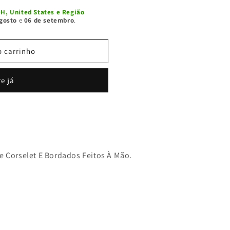
H, United States e Região
gosto
e
06 de setembro
.
o carrinho
e já
e Corselet E Bordados Feitos À Mão.