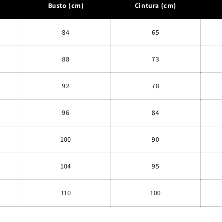
Busto (cm)
Cintura (cm)
84
65
88
73
92
78
96
84
100
90
104
95
110
100