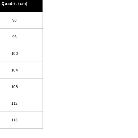
Quadril (cm)
90
96
100
104
108
112
116