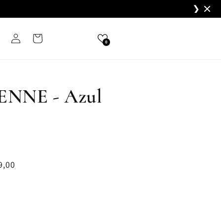
❯
Fazer
Carrinho
0
login
NNE - Azul
9,00