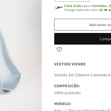
a
a
Frete Grátis
para
Columbus, O
quantidade
quantidade
Entrega estimada entre
22 de a
de
de
VESTIDO
VESTIDO
VIENNE
VIENNE
Adicionar a
-
-
Azul
Azul
Compr
Serenity
Serenity
VESTIDO VIENNE
Vestido Em Zibeline Camiseta D
COMPOSIÇÃO:
100% poliéster.
MODELO:
Emy - 1,70m usando tamanho P.