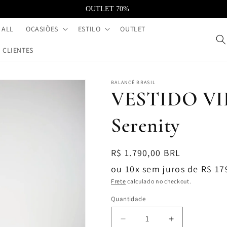
OUTLET 70%
 ALL
OCASIÕES
ESTILO
OUTLET
CLIENTES
BALANCÊ BRASIL
VESTIDO VIE
Serenity
Preço
R$ 1.790,00 BRL
normal
ou 10x sem juros de R$ 17
Frete
calculado no checkout.
Quantidade
Diminuir
Aumentar