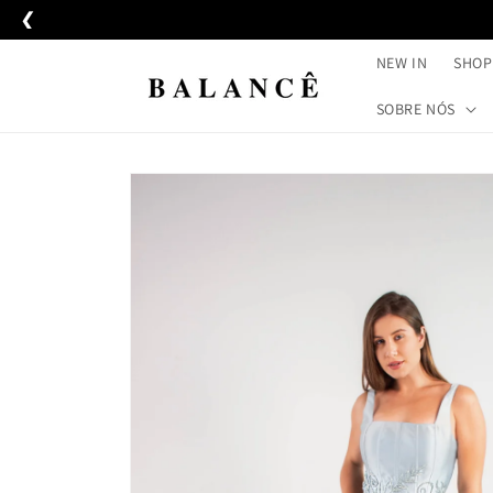
Pular
❮
para o
conteúdo
NEW IN
SHOP
SOBRE NÓS
Pular para
as
informações
do produto