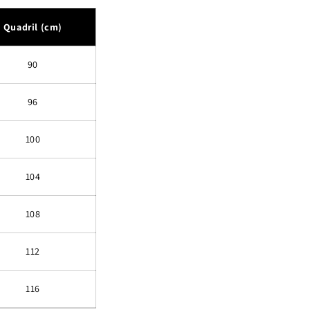
Quadril (cm)
90
96
100
104
108
112
116