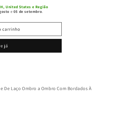
H, United States e Região
gosto
e
05 de setembro
.
o carrinho
e já
lhe De Laço Ombro a Ombro Com Bordados À