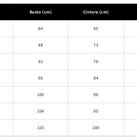
Busto (cm)
Cintura (cm)
84
65
88
73
92
78
96
84
100
90
104
95
110
100