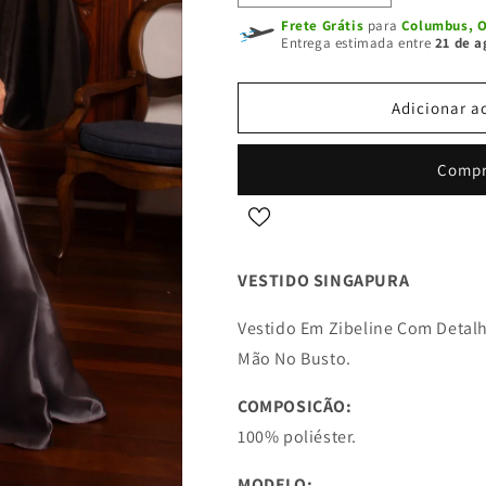
a
a
Frete Grátis
para
Columbus, O
quantidade
quantidade
Entrega estimada entre
21 de a
de
de
VESTIDO
VESTIDO
SINGAPURA
SINGAPURA
Adicionar a
-
-
Chumbo
Chumbo
Compr
VESTIDO SINGAPURA
Vestido Em Zibeline Com Deta
Mão No Busto.
COMPOSIÇÃO:
100% poliéster.
MODELO: