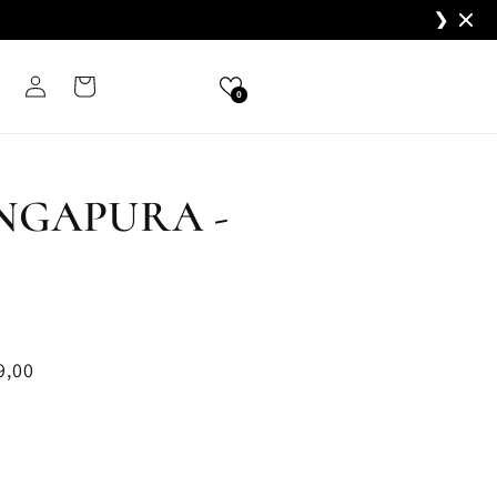
❯
Fazer
Carrinho
0
login
INGAPURA -
9,00