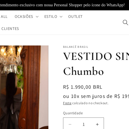
tendimento exclusivo com nossa Personal Shopper pelo ícone do WhatsApp!
 ALL
OCASIÕES
ESTILO
OUTLET
CLIENTES
BALANCÊ BRASIL
VESTIDO S
Chumbo
Preço
R$ 1.990,00 BRL
normal
ou 10x sem juros de R$ 19
Frete
calculado no checkout.
Quantidade
Diminuir
Aumentar