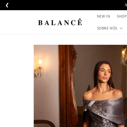
Pular
❮
A
para o
conteúdo
NEW IN
SHOP
SOBRE NÓS
Pular para
as
informações
do produto