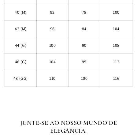
40 (M)
92
78
100
42 (M)
96
84
104
44 (G)
100
90
108
46 (G)
104
95
112
48 (GG)
110
100
116
JUNTE-SE AO NOSSO MUNDO DE
ELEGÂNCIA.