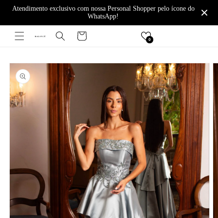
Pular
Atendimento exclusivo com nossa Personal Shopper pelo ícone do
para o
WhatsApp!
conteúdo
Carrinho
0
Pular para
as
informações
do produto