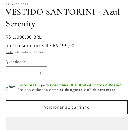
BALANCÊ BRASIL
VESTIDO SANTORINI - Azul
Serenity
Preço
R$ 1.990,00 BRL
normal
ou 10x sem juros de R$ 199,00
Frete
calculado no checkout.
Quantidade
Diminuir
Aumentar
a
a
Frete Grátis
para
Columbus, OH, United States e Região
quantidade
quantidade
Entrega estimada entre
23 de agosto
e
07 de setembro
.
de
de
VESTIDO
VESTIDO
SANTORINI
SANTORINI
Adicionar ao carrinho
-
-
Azul
Azul
Serenity
Serenity