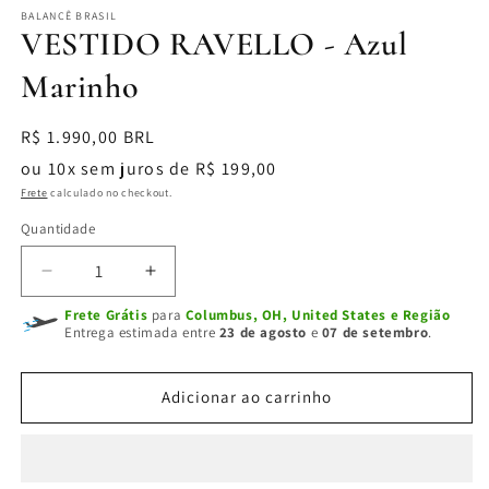
BALANCÊ BRASIL
VESTIDO RAVELLO - Azul
Marinho
Preço
R$ 1.990,00 BRL
normal
ou 10x sem juros de R$ 199,00
Frete
calculado no checkout.
Quantidade
Diminuir
Aumentar
a
a
Frete Grátis
para
Columbus, OH, United States e Região
quantidade
quantidade
Entrega estimada entre
23 de agosto
e
07 de setembro
.
de
de
VESTIDO
VESTIDO
RAVELLO
RAVELLO
Adicionar ao carrinho
-
-
Azul
Azul
Marinho
Marinho