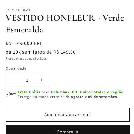
BALANCÊ BRASIL
VESTIDO HONFLEUR - Verde
Esmeralda
Preço
R$ 1.490,00 BRL
normal
ou 10x sem juros de R$ 149,00
Frete
calculado no checkout.
Quantidade
Diminuir
Aumentar
a
a
Frete Grátis
para
Columbus, OH, United States e Região
quantidade
quantidade
Entrega estimada entre
21 de agosto
e
05 de setembro
.
de
de
VESTIDO
VESTIDO
HONFLEUR
HONFLEUR
Adicionar ao carrinho
-
-
Verde
Verde
Compre já
Esmeralda
Esmeralda