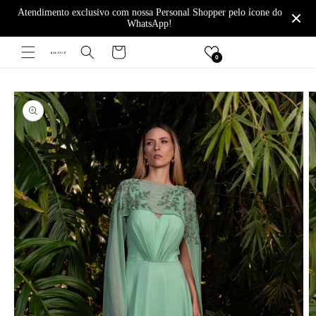
Pular
Atendimento exclusivo com nossa Personal Shopper pelo ícone do
para o
WhatsApp!
conteúdo
Carrinho
0
Pular para
as
informações
do produto