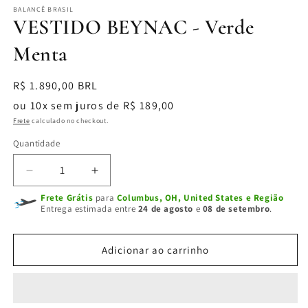
BALANCÊ BRASIL
VESTIDO BEYNAC - Verde
Menta
Preço
R$ 1.890,00 BRL
normal
ou 10x sem juros de R$ 189,00
Frete
calculado no checkout.
Quantidade
Diminuir
Aumentar
a
a
Frete Grátis
para
Columbus, OH, United States e Região
quantidade
quantidade
Entrega estimada entre
24 de agosto
e
08 de setembro
.
de
de
VESTIDO
VESTIDO
BEYNAC
BEYNAC
Adicionar ao carrinho
-
-
Verde
Verde
Menta
Menta