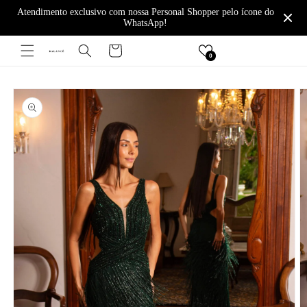
Pular
Atendimento exclusivo com nossa Personal Shopper pelo ícone do
para o
WhatsApp!
conteúdo
Carrinho
0
Pular para
as
informações
do produto