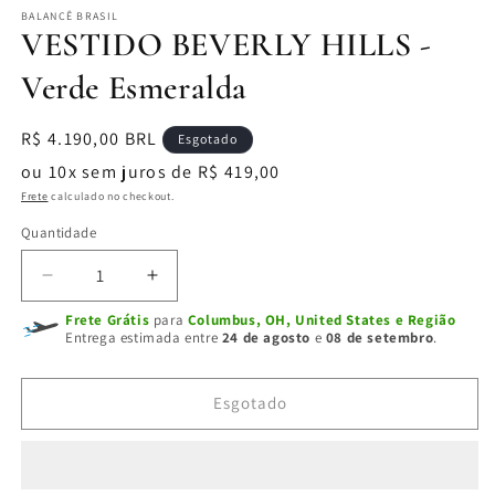
BALANCÊ BRASIL
VESTIDO BEVERLY HILLS -
Verde Esmeralda
Preço
R$ 4.190,00 BRL
Esgotado
normal
ou 10x sem juros de R$ 419,00
Frete
calculado no checkout.
Quantidade
Diminuir
Aumentar
a
a
Frete Grátis
para
Columbus, OH, United States e Região
quantidade
quantidade
Entrega estimada entre
24 de agosto
e
08 de setembro
.
de
de
VESTIDO
VESTIDO
BEVERLY
BEVERLY
Esgotado
HILLS
HILLS
-
-
Verde
Verde
Esmeralda
Esmeralda