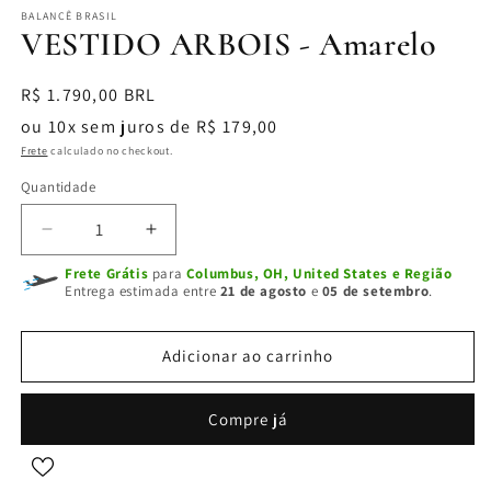
BALANCÊ BRASIL
VESTIDO ARBOIS - Amarelo
Preço
R$ 1.790,00 BRL
normal
ou 10x sem juros de R$ 179,00
Frete
calculado no checkout.
Quantidade
Diminuir
Aumentar
a
a
Frete Grátis
para
Columbus, OH, United States e Região
quantidade
quantidade
Entrega estimada entre
21 de agosto
e
05 de setembro
.
de
de
VESTIDO
VESTIDO
ARBOIS
ARBOIS
Adicionar ao carrinho
-
-
Amarelo
Amarelo
Compre já