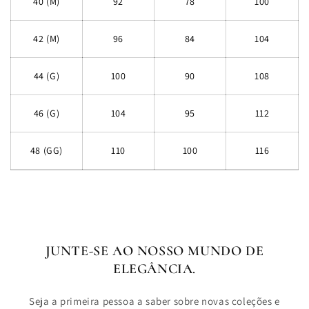
40 (M)
92
78
100
42 (M)
96
84
104
44 (G)
100
90
108
46 (G)
104
95
112
48 (GG)
110
100
116
JUNTE-SE AO NOSSO MUNDO DE
ELEGÂNCIA.
Seja a primeira pessoa a saber sobre novas coleções e