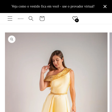
Pular
para o
r virtual!
Frete Grátis I Parcelamento até 10x sem juros I 10% OFF no 
conteúdo
Carrinho
0
Pular para
as
informações
do produto