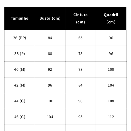
Cintura
Quadril
Tamanho
Busto (cm)
(cm)
(cm)
36 (PP)
84
65
90
38 (P)
88
73
96
40 (M)
92
78
100
42 (M)
96
84
104
44 (G)
100
90
108
46 (G)
104
95
112