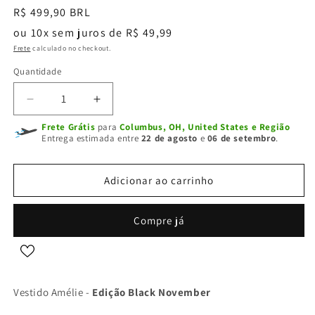
Preço
R$ 499,90 BRL
normal
ou 10x sem juros de R$ 49,99
Frete
calculado no checkout.
Quantidade
Diminuir
Aumentar
a
a
Frete Grátis
para
Columbus, OH, United States e Região
quantidade
quantidade
Entrega estimada entre
22 de agosto
e
06 de setembro
.
de
de
VESTIDO
VESTIDO
AMÉLIE
AMÉLIE
Adicionar ao carrinho
Compre já
Vestido Amélie -
Edição Black November