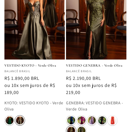
VESTIDO KYOTO - Verde Oliva
VESTIDO GENEBRA - Verde Oliva
Fornecedor:
BALANCÊ BRASIL
Fornecedor:
BALANCÊ BRASIL
Preço
R$ 1.890,00 BRL
Preço
R$ 2.190,00 BRL
normal
ou 10x sem juros de R$
normal
ou 10x sem juros de R$
189,00
219,00
KYOTO
:
VESTIDO KYOTO - Verde
GENEBRA
:
VESTIDO GENEBRA -
Oliva
Verde Oliva