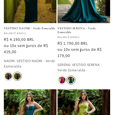
VESTIDO NAOMI - Verde Esmeralda
VESTIDO SERENA - Verde
Esmeralda
Fornecedor:
BALANCÊ BRASIL
Fornecedor:
BALANCÊ BRASIL
Preço
R$ 4.190,00 BRL
Preço
R$ 1.790,00 BRL
normal
ou 10x sem juros de R$
normal
ou 10x sem juros de R$
419,00
179,00
NAOMI
:
VESTIDO NAOMI - Verde
SERENA
:
VESTIDO SERENA -
Esmeralda
Verde Esmeralda