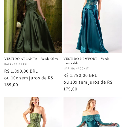
VESTIDO ATLANTA - Verde Oliva
VESTIDO NEWPORT - Verde
Esmeralda
Fornecedor:
BALANCÊ BRASIL
Fornecedor:
MARINA NACCHITI
Preço
R$ 1.890,00 BRL
Preço
R$ 1.790,00 BRL
normal
ou 10x sem juros de R$
normal
ou 10x sem juros de R$
189,00
179,00