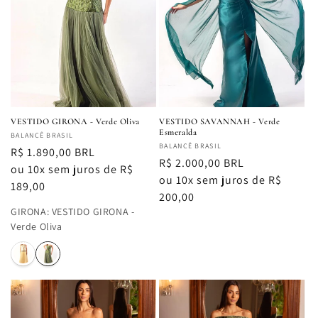
VESTIDO GIRONA - Verde Oliva
VESTIDO SAVANNAH - Verde
Esmeralda
Fornecedor:
BALANCÊ BRASIL
Fornecedor:
BALANCÊ BRASIL
Preço
R$ 1.890,00 BRL
Preço
R$ 2.000,00 BRL
normal
ou 10x sem juros de R$
normal
ou 10x sem juros de R$
189,00
200,00
GIRONA
:
VESTIDO GIRONA -
Verde Oliva