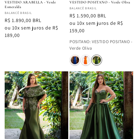
VESTIDO ARABELLA - Verde
VESTIDO POSITANO - Verde Oliva
Esmeralda
Fornecedor:
BALANCÊ BRASIL
Fornecedor:
BALANCÊ BRASIL
Preço
R$ 1.590,00 BRL
Preço
R$ 1.890,00 BRL
normal
ou 10x sem juros de R$
normal
ou 10x sem juros de R$
159,00
189,00
POSITANO
:
VESTIDO POSITANO -
Verde Oliva