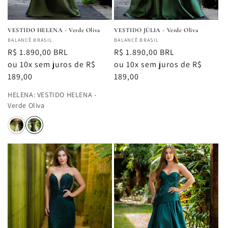
VESTIDO HELENA - Verde Oliva
VESTIDO JÚLIA - Verde Oliva
Fornecedor:
BALANCÊ BRASIL
Fornecedor:
BALANCÊ BRASIL
Preço
R$ 1.890,00 BRL
Preço
R$ 1.890,00 BRL
normal
ou 10x sem juros de R$
normal
ou 10x sem juros de R$
189,00
189,00
HELENA
:
VESTIDO HELENA -
Verde Oliva