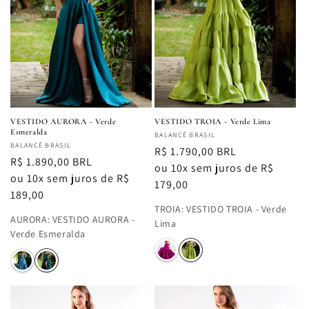
VESTIDO AURORA - Verde
VESTIDO TROIA - Verde Lima
Esmeralda
Fornecedor:
BALANCÊ BRASIL
Fornecedor:
BALANCÊ BRASIL
Preço
R$ 1.790,00 BRL
Preço
R$ 1.890,00 BRL
normal
ou 10x sem juros de R$
normal
ou 10x sem juros de R$
179,00
189,00
TROIA
:
VESTIDO TROIA - Verde
AURORA
:
VESTIDO AURORA -
Lima
Verde Esmeralda